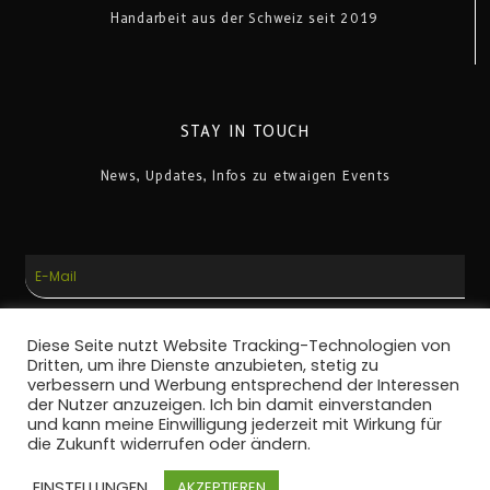
Handarbeit aus der Schweiz seit 2019
STAY IN TOUCH
News, Updates, Infos zu etwaigen Events
E-
Mail
ANMELDEN
Diese Seite nutzt Website Tracking-Technologien von
Dritten, um ihre Dienste anzubieten, stetig zu
verbessern und Werbung entsprechend der Interessen
der Nutzer anzuzeigen. Ich bin damit einverstanden
und kann meine Einwilligung jederzeit mit Wirkung für
die Zukunft widerrufen oder ändern.
CHE-442.561.192
EINSTELLUNGEN
AKZEPTIEREN