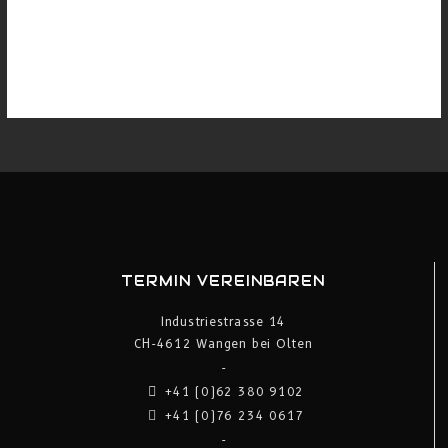
Feed der Einträge
Kommentar-Feed
WordPress.org
TERMIN VEREINBAREN
Industriestrasse 14
CH-4612 Wangen bei Olten
-
+41 (0)62 380 9102
+41 (0)76 234 0617
-